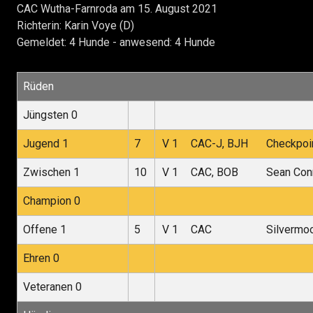
CAC Wutha-Farnroda am 15. August 2021
Richterin: Karin Voye (D)
Gemeldet: 4 Hunde - anwesend: 4 Hunde
Rüden
Jüngsten 0
Jugend 1
7
V 1
CAC-J, BJH
Checkpoin
Zwischen 1
10
V 1
CAC, BOB
Sean Con
Champion 0
Offene 1
5
V 1
CAC
Silvermo
Ehren 0
Veteranen 0