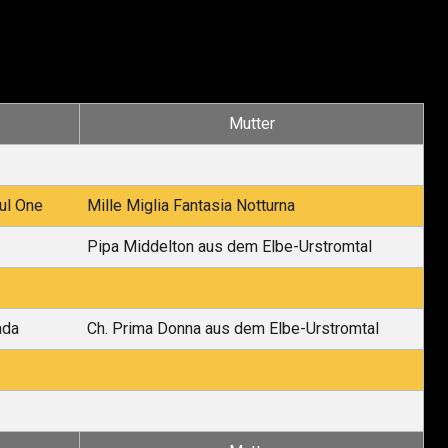
Mutter
ul One
Mille Miglia Fantasia Notturna
Pipa Middelton aus dem Elbe-Urstromtal
ada
Ch. Prima Donna aus dem Elbe-Urstromtal