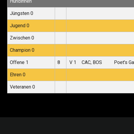
Hündinnen
Jüngsten 0
Jugend 0
Zwischen 0
Champion 0
Offene 1
8
V 1
CAC, BOS
Poet's Ga
Ehren 0
Veteranen 0