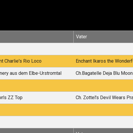
Vater
t Charlie's Rio Loco
Enchant Ikaros the Wonderf
nery aus dem Elbe-Urstromtal
Ch.Bagatelle Deja Blu Moon
on's ZZ Top
Ch. Zottel's Devil Wears Pr